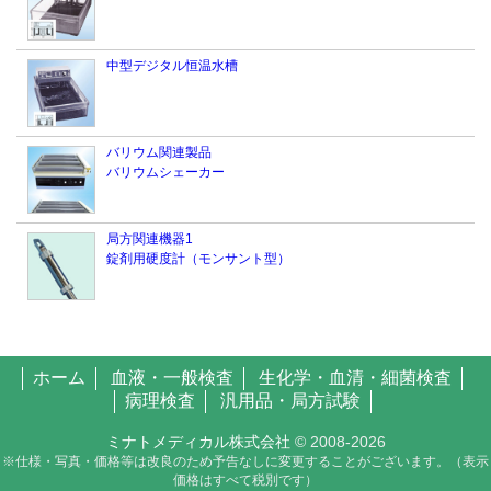
中型デジタル恒温水槽
バリウム関連製品
バリウムシェーカー
局方関連機器1
錠剤用硬度計（モンサント型）
ホーム
血液・一般検査
生化学・血清・細菌検査
病理検査
汎用品・局方試験
ミナトメディカル株式会社
© 2008-
2026
※仕様・写真・価格等は改良のため予告なしに変更することがございます。（表示
価格はすべて税別です）