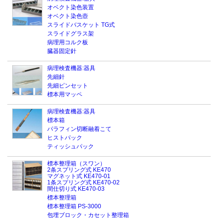
オベクト染色装置
オベクト染色壺
スライドバスケット TG式
スライドグラス架
病理用コルク板
臓器固定針
病理検査機器:器具
先細針
先細ピンセット
標本用マッペ
病理検査機器:器具
標本箱
パラフィン切断融着こて
ヒストパック
ティッシュパック
標本整理箱（スワン）
2条スプリング式 KE470
マグネット式 KE470-01
1条スプリング式 KE470-02
間仕切り式 KE470-03
標本整理箱
標本整理箱 PS-3000
包埋ブロック・カセット整理箱