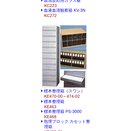
血清反応用ガラス板
KC223
血液血清観察箱 KV-3N
KC272
標本整理箱（スワン）
KE470-00～474-02
標本整理箱
KE463
標本整理箱 PS-3000
KE468
包埋ブロック:カセット整
理箱