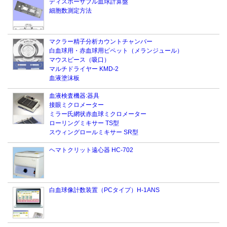
ディスポーザブル血球計算盤
細胞数測定方法
マクラー精子分析カウントチャンバー
白血球用・赤血球用ピペット（メランジュール）
マウスピース（吸口）
マルチドライヤー KMD-2
血液塗沫板
血液検査機器:器具
接眼ミクロメーター
ミラー氏網状赤血球ミクロメーター
ローリングミキサー TS型
スウィングロールミキサー SR型
ヘマトクリット遠心器 HC-702
白血球像計数装置（PCタイプ）H-1ANS