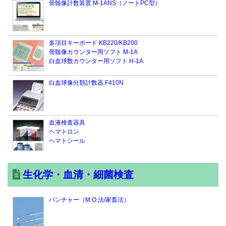
骨髄像計数装置 M-1ANS（ノートPC型）
多項目キーボード KB220/KB200
骨髄像カウンター用ソフト M-1A
白血球数カウンター用ソフト H-1A
白血球像分類計数器 F410N
血液検査器具
ヘマトロン
ヘマトシール
生化学・血清・細菌検査
パンチャー（M.O.法/家畜法）