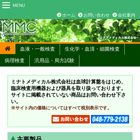
MENU
ホーム
お問い合わせ
会社案内
血液・一般検査
生化学・血清・細菌検査
病理検査
汎用品・局方試験
ミナトメディカル株式会社は血球計算盤をはじめ、
臨床検査用機器および器具を取り扱っております。
サイトに掲載されていない商品はお問い合わせ下さ
い。
※サイト内の価格についてはすべて税別表示です。
主要製品